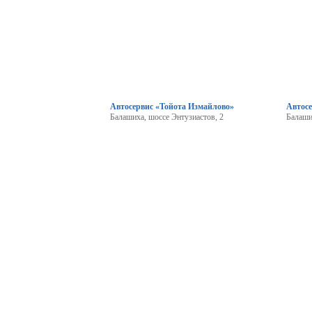
Автосервис «Тойота Измайлово»
Автос
Балашиха, шоссе Энтузиастов, 2
Балаши