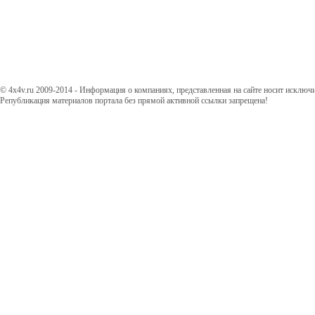
© 4x4v.ru 2009-2014 - Информация о компаниях, представленная на сайте носит исключ
Републикация материалов портала без прямой активной ссылки запрещена!