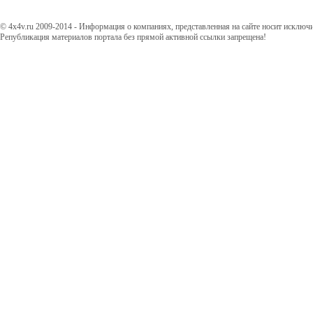
© 4x4v.ru 2009-2014 - Информация о компаниях, представленная на сайте носит исключ
Републикация материалов портала без прямой активной ссылки запрещена!