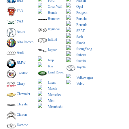
ВАЗ
Ford
Nissan
Great Wall
Opel
ГАЗ
Honda
Peugeot
Hummer
Porsche
УАЗ
Renault
Hyundai
SEAT
Acura
Saab
Infiniti
Alfa Romeo
Skoda
SsangYong
Jaguar
Audi
Subaru
Jeep
Suzuki
BMW
Kia
Toyota
Land Rover
Cadillac
Volkswagen
Lexus
Chery
Volvo
Mazda
Chevrolet
Mercedes
Mini
Chrysler
Mitsubishi
Citroen
Daewoo