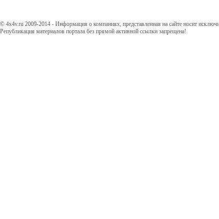
© 4x4v.ru 2009-2014 - Информация о компаниях, представленная на сайте носит исключ
Републикация материалов портала без прямой активной ссылки запрещена!