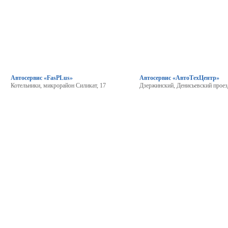
Автосервис «FasPLus»
Автосервис «АвтоТехЦентр»
Котельники, микрорайон Силикат, 17
Дзержинский, Денисьевский проез