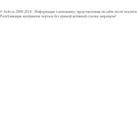
© 4x4v.ru 2009-2014 - Информация о компаниях, представленная на сайте носит исключ
Републикация материалов портала без прямой активной ссылки запрещена!