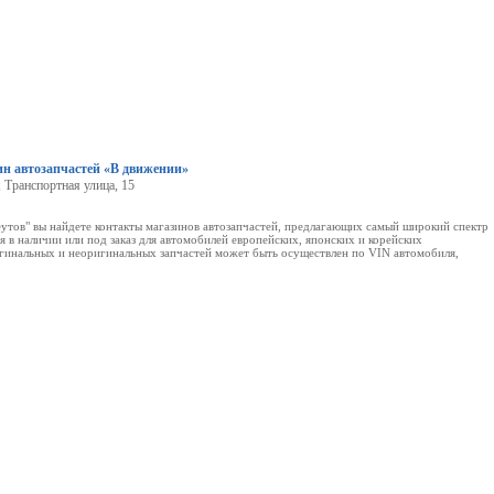
ин автозапчастей «В движении»
, Транспортная улица, 15
еутов" вы найдете контакты магазинов автозапчастей, предлагающих самый широкий спектр
 в наличии или под заказ для автомобилей европейских, японских и корейских
ригинальных и неоригинальных запчастей может быть осуществлен по VIN автомобиля,