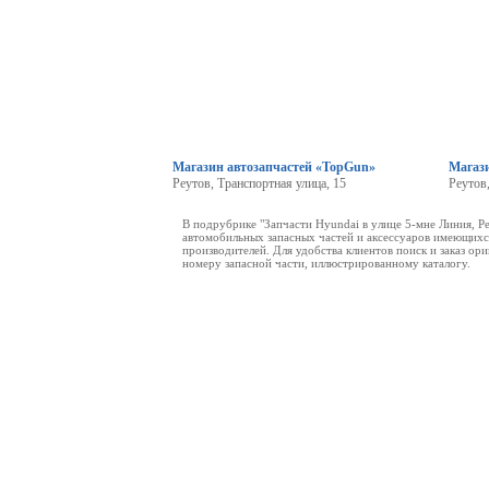
Магазин автозапчастей «TopGun»
Магаз
Реутов, Транспортная улица, 15
Реутов
В подрубрике "Запчасти Hyundai в улице 5-мне Линия, Р
автомобильных запасных частей и аксессуаров имеющихся
производителей. Для удобства клиентов поиск и заказ о
номеру запасной части, иллюстрированному каталогу.