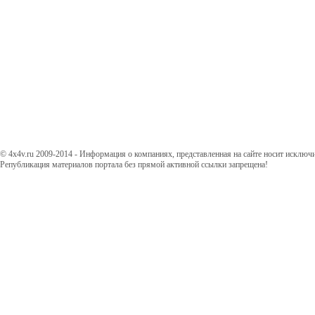
© 4x4v.ru 2009-2014 - Информация о компаниях, представленная на сайте носит исключ
Републикация материалов портала без прямой активной ссылки запрещена!