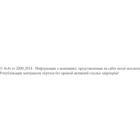
© 4x4v.ru 2009-2014 - Информация о компаниях, представленная на сайте носит исключ
Републикация материалов портала без прямой активной ссылки запрещена!