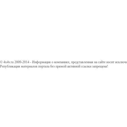
© 4x4v.ru 2009-2014 - Информация о компаниях, представленная на сайте носит исключ
Републикация материалов портала без прямой активной ссылки запрещена!