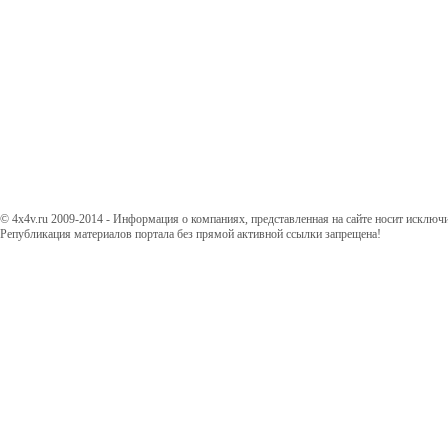
© 4x4v.ru 2009-2014 - Информация о компаниях, представленная на сайте носит исключ
Републикация материалов портала без прямой активной ссылки запрещена!