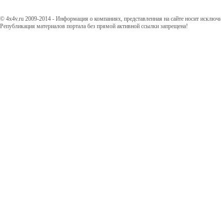
© 4x4v.ru 2009-2014 - Информация о компаниях, представленная на сайте носит исключ
Републикация материалов портала без прямой активной ссылки запрещена!