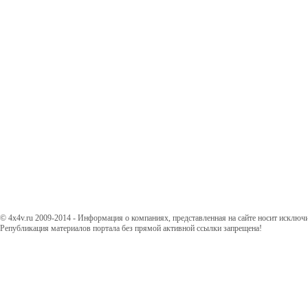
© 4x4v.ru 2009-2014 - Информация о компаниях, представленная на сайте носит исключ
Републикация материалов портала без прямой активной ссылки запрещена!