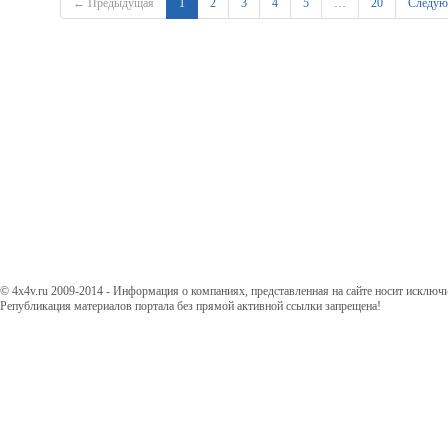
← Предыдущая
1
2
3
4
5
…
20
Следу
© 4x4v.ru 2009-2014 - Информация о компаниях, представленная на сайте носит исключ
Републикация материалов портала без прямой активной ссылки запрещена!