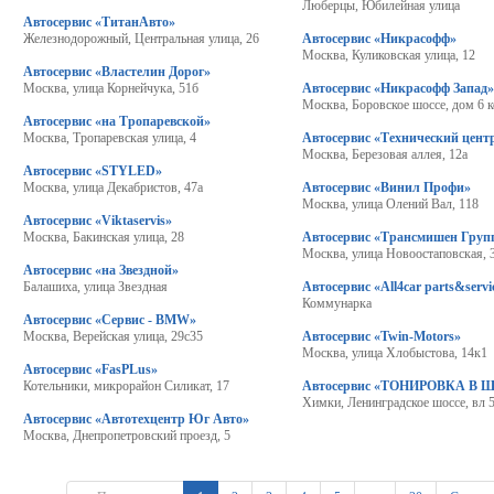
Люберцы, Юбилейная улица
Автосервис «ТитанАвто»
Железнодорожный, Центральная улица, 26
Автосервис «Никрасофф»
Москва, Куликовская улица, 12
Автосервис «Властелин Дорог»
Москва, улица Корнейчука, 51б
Автосервис «Никрасофф Запад
Москва, Боровское шоссе, дом 6 к
Автосервис «на Тропаревской»
Москва, Тропаревская улица, 4
Автосервис «Технический цент
Москва, Березовая аллея, 12а
Автосервис «STYLED»
Москва, улица Декабристов, 47а
Автосервис «Винил Профи»
Москва, улица Олений Вал, 118
Автосервис «Viktaservis»
Москва, Бакинская улица, 28
Автосервис «Трансмишен Груп
Москва, улица Новоостаповская, 
Автосервис «на Звездной»
Балашиха, улица Звездная
Автосервис «All4car parts&servi
Коммунарка
Автосервис «Сервис - BMW»
Москва, Верейская улица, 29с35
Автосервис «Twin-Motors»
Москва, улица Хлобыстова, 14к1
Автосервис «FasPLus»
Котельники, микрорайон Силикат, 17
Автосервис «ТОНИРОВКА В 
Химки, Ленинградское шоссе, вл
Автосервис «Автотехцентр Юг Авто»
Москва, Днепропетровский проезд, 5