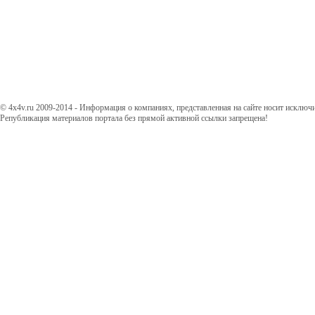
© 4x4v.ru 2009-2014 - Информация о компаниях, представленная на сайте носит исключ
Републикация материалов портала без прямой активной ссылки запрещена!