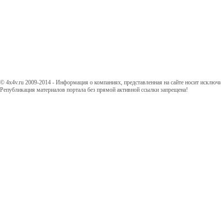
© 4x4v.ru 2009-2014 - Информация о компаниях, представленная на сайте носит исключ
Републикация материалов портала без прямой активной ссылки запрещена!