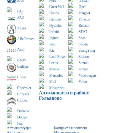
ВАЗ
Ford
Nissan
Great Wall
Opel
ГАЗ
Honda
Peugeot
УАЗ
Hummer
Porsche
Hyundai
Renault
Acura
Infiniti
SEAT
Jaguar
Saab
Alfa Romeo
Jeep
Skoda
Audi
Kia
SsangYong
Land Rover
Subaru
BMW
Lexus
Suzuki
Cadillac
Mazda
Toyota
Mercedes
Volkswagen
Chery
Mini
Volvo
Chevrolet
Mitsubishi
Автозапчасти в районе
Chrysler
Гольяново
Citroen
Daewoo
Dodge
Fiat
Автоаксессуары
Контрактные запчасти
Автостекло
Масло моторное