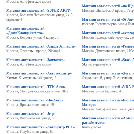
Москва, Алтуфьевское шоссе
Магазин автозапчастей «на Ще
Магазин автозапчастей «SUPER AKPP»
Москва, Щелковский проезд, 7стр
Москва, Большая Черкизовская улица, 24 А
строение 4
Магазин автозапчастей «St-Aut
посёлок Тостопальцево, улица Пу
Магазин автозапчастей
«ДжипКлондайкАвто»
Магазин автозапчастей «avtozap
Москва, Кедрова улица, 4 корпус 1
Москва, Колодезный переулок, 2а
Магазин автозапчастей «Альфа Запчасти»
Магазин автозапчастей «Ремат
Москва, Ореховый проезд, 26соор1
Москва, Дмитровское шоссе, 110с
Магазин автозапчастей «Запчастер»
Магазин автозапчастей «Stock-
Москва, Алтуфьевское шоссе
Skype: evgenyielena
Магазин автозапчастей «Автотехцентр»
Магазин автозапчастей «Детали
Химки, Коммунальный проезд, 2
Дзержинский, улица Энергетиков, 
Магазин автозапчастей «ТГК-Авто»
Магазин автозапчастей «VDA-P
Москва, Молодогвардейская улица, 58с2
Москва, улица Кедрова, 4
Магазин автозапчастей «Ин-Авто»
Магазин автозапчастей «Бирю
Москва, Ярославское шоссе, 19
Моторс»
Москва, Алтуфьевское шоссе, дв
Магазин автозапчастей «Jc-p»
Москва, Волочаевская улица, 5
Магазин автозапчастей «All4ca
parts&service»
Магазин автозапчастей «Автоцентр РСТ»
Коммунарка
Москва, Голубинская улица, 8а