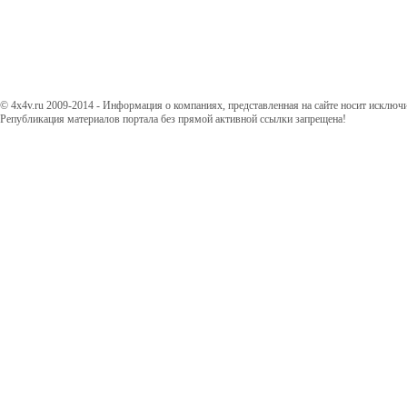
© 4x4v.ru 2009-2014 - Информация о компаниях, представленная на сайте носит исключ
Републикация материалов портала без прямой активной ссылки запрещена!