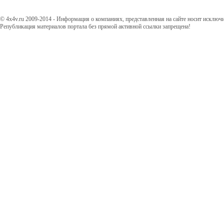
© 4x4v.ru 2009-2014 - Информация о компаниях, представленная на сайте носит исключ
Републикация материалов портала без прямой активной ссылки запрещена!