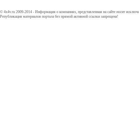
© 4x4v.ru 2009-2014 - Информация о компаниях, представленная на сайте носит исключ
Републикация материалов портала без прямой активной ссылки запрещена!