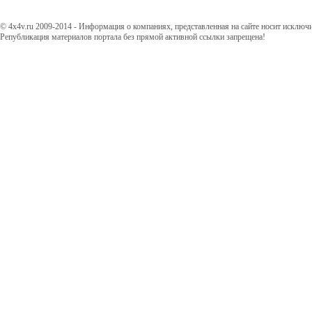
© 4x4v.ru 2009-2014 - Информация о компаниях, представленная на сайте носит исключ
Републикация материалов портала без прямой активной ссылки запрещена!