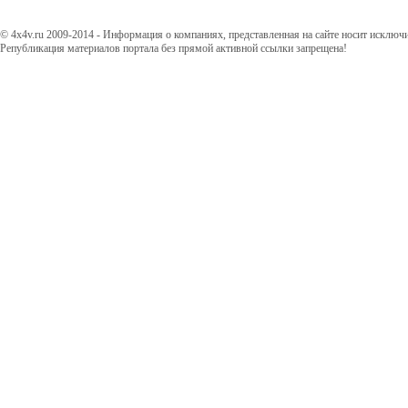
© 4x4v.ru 2009-2014 - Информация о компаниях, представленная на сайте носит исключ
Републикация материалов портала без прямой активной ссылки запрещена!