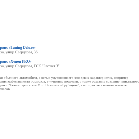
рвис «Tuning Deluxe»
ха, улица Свердлова, 36
ервис «Xenon PRO»
ха, улица Свердлова, ГСК "Рассвет 3"
ки обычного автомобиля, с целью улучшения его заводских характеристик, например
ния эффективности тормозов, улучшение подвески, а также создание создание уникальног
рики "Тюнинг двигателя Mini Никольско-Трубецкое", в которых вы сможете заказать
оналов.