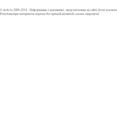
© 4x4v.ru 2009-2014 - Информация о компаниях, представленная на сайте носит исключ
Републикация материалов портала без прямой активной ссылки запрещена!