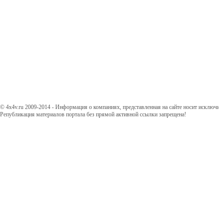
© 4x4v.ru 2009-2014 - Информация о компаниях, представленная на сайте носит исключ
Републикация материалов портала без прямой активной ссылки запрещена!