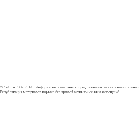
© 4x4v.ru 2009-2014 - Информация о компаниях, представленная на сайте носит исключ
Републикация материалов портала без прямой активной ссылки запрещена!