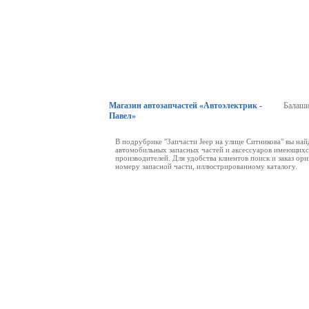
Магазин автозапчастей «Автоэлектрик -
Балаши
Павел»
В подрубрике "Запчасти Jeep на улице Ситникова" вы на
автомобильных запасных частей и аксессуаров имеющихся
производителей. Для удобства клиентов поиск и заказ о
номеру запасной части, иллюстрированному каталогу.