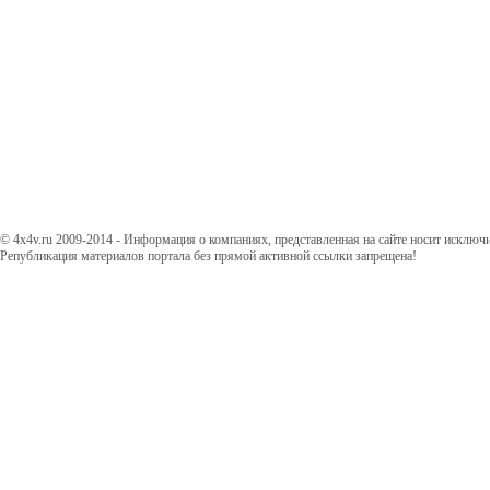
© 4x4v.ru 2009-2014 - Информация о компаниях, представленная на сайте носит исключ
Републикация материалов портала без прямой активной ссылки запрещена!