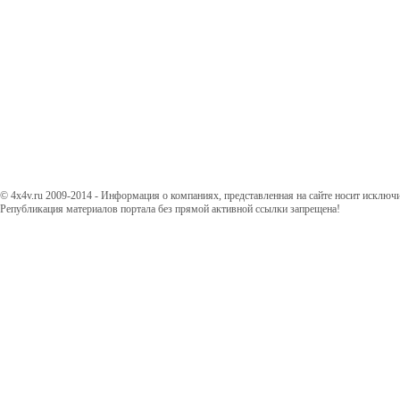
© 4x4v.ru 2009-2014 - Информация о компаниях, представленная на сайте носит исключ
Републикация материалов портала без прямой активной ссылки запрещена!