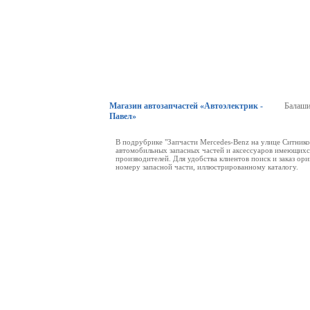
Магазин автозапчастей «Автоэлектрик -
Балаши
Павел»
В подрубрике "Запчасти Mercedes-Benz на улице Ситнико
автомобильных запасных частей и аксессуаров имеющихся
производителей. Для удобства клиентов поиск и заказ о
номеру запасной части, иллюстрированному каталогу.