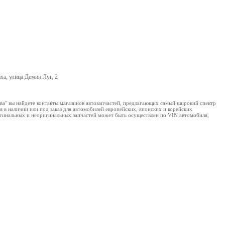
ха, улица Демин Луг, 2
ва" вы найдете контакты магазинов автозапчастей, предлагающих самый широкий спектр
 в наличии или под заказ для автомобилей европейских, японских и корейских
ригинальных и неоригинальных запчастей может быть осуществлен по VIN автомобиля,