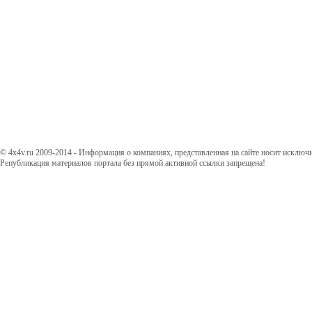
© 4x4v.ru 2009-2014 - Информация о компаниях, представленная на сайте носит исключ
Републикация материалов портала без прямой активной ссылки запрещена!