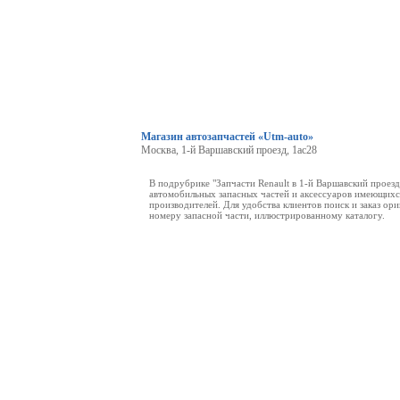
Магазин автозапчастей «Utm-auto»
Москва, 1-й Варшавский проезд, 1ас28
В подрубрике "Запчасти Renault в 1-й Варшавский проез
автомобильных запасных частей и аксессуаров имеющихся
производителей. Для удобства клиентов поиск и заказ о
номеру запасной части, иллюстрированному каталогу.