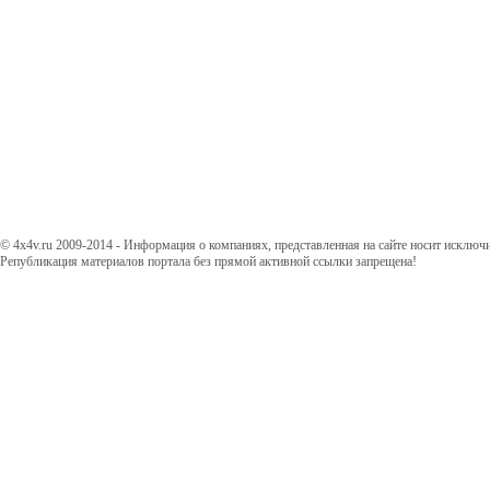
© 4x4v.ru 2009-2014 - Информация о компаниях, представленная на сайте носит исключ
Републикация материалов портала без прямой активной ссылки запрещена!