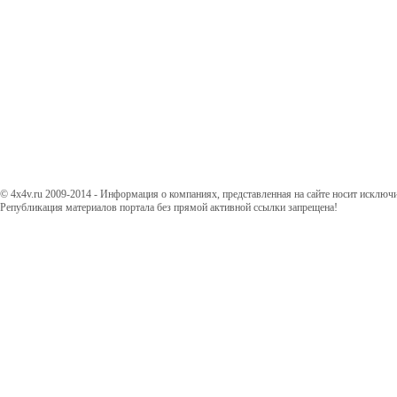
© 4x4v.ru 2009-2014 - Информация о компаниях, представленная на сайте носит исключ
Републикация материалов портала без прямой активной ссылки запрещена!