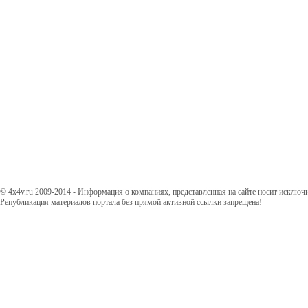
© 4x4v.ru 2009-2014 - Информация о компаниях, представленная на сайте носит исключ
Републикация материалов портала без прямой активной ссылки запрещена!