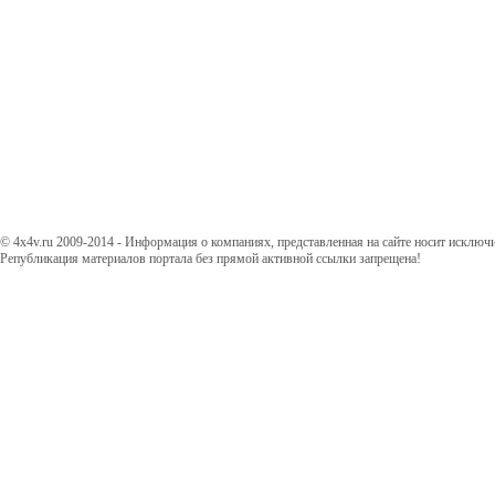
© 4x4v.ru 2009-2014 - Информация о компаниях, представленная на сайте носит исключ
Републикация материалов портала без прямой активной ссылки запрещена!