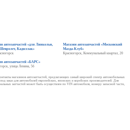
н автозапчастей «для Линкольн,
Магазин автозапчастей «Московский
 Шевролет, Кадиллак»
Мазда-Клуб»
сногорск
Красногорск, Коммунальный квартал, 20
ин автозапчастей «БАРС»
горск, улица Ленина, 5б
контакты магазинов автозапчастей, предлагающих самый широкий спектр автомобильных
под заказ для автомобилей европейских, японских и корейских производителей. Для
инальных запчастей может быть осуществлен по VIN автомобиля, номеру запасной части,