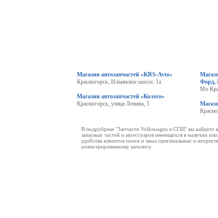
Магазин автозапчастей «KRS-Avto»
Магази
Красногорск, Ильинское шоссе, 1а
Форд,
Мо Кра
Магазин автозапчастей «Колесо»
Красногорск, улица Ленина, 5
Магаз
Красно
В подрубрике "Запчасти Volkswagen в СГШ" вы найдете 
запасных частей и аксессуаров имеющихся в наличии или 
удобства клиентов поиск и заказ оригинальных и неориг
иллюстрированному каталогу.