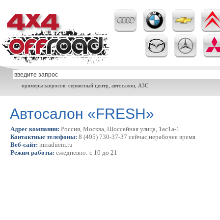
примеры запросов: сервисный центр, автосалон, АЗС
Автосалон «FRESH»
Адрес компании:
Россия, Москва, Шоссейная улица, 1ас1а-1
Контактные телефоны:
8 (495) 730-37-37 сейчас нерабочее время
Веб-сайт:
miraduem.ru
Режим работы:
ежедневно: с 10 до 21