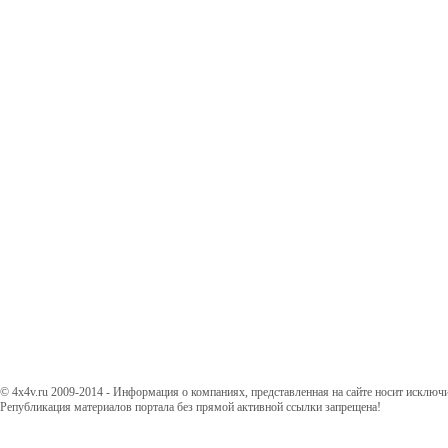
© 4x4v.ru 2009-2014 - Информация о компаниях, представленная на сайте носит исключ
Републикация материалов портала без прямой активной ссылки запрещена!