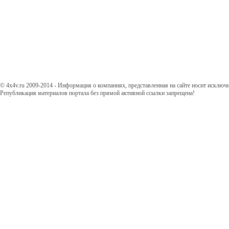
© 4x4v.ru 2009-2014 - Информация о компаниях, представленная на сайте носит исключ
Републикация материалов портала без прямой активной ссылки запрещена!