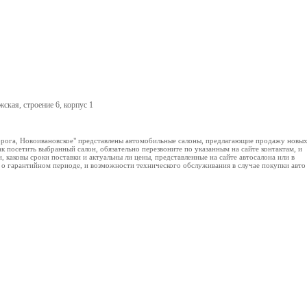
жская, строение 6, корпус 1
орога, Новоивановское" представлены автомобильные салоны, предлагающие продажу новы
к посетить выбранный салон, обязательно перезвоните по указанным на сайте контактам, и
, каковы сроки поставки и актуальны ли цены, представленные на сайте автосалона или в
ь о гарантийном периоде, и возможности технического обслуживания в случае покупки авто