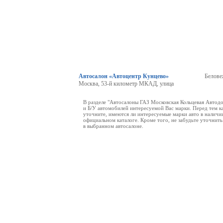
Автосалон «Автоцентр Кунцево»
Белове
Москва, 53-й километр МКАД, улица
В разделе "Автосалоны ГАЗ Московская Кольцевая Автод
и Б/У автомобилей интересуемой Вас марки. Перед тем ка
уточните, имеются ли интересуемые марки авто в наличии
официальном каталоге. Кроме того, не забудьте уточнит
в выбранном автосалоне.