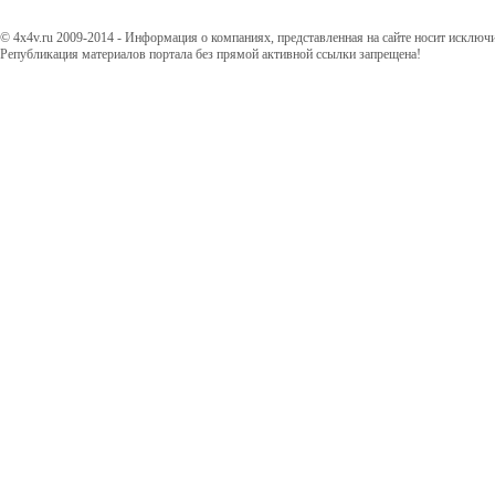
© 4x4v.ru 2009-2014 - Информация о компаниях, представленная на сайте носит исключ
Републикация материалов портала без прямой активной ссылки запрещена!