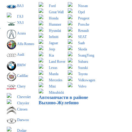
ВАЗ
Ford
Nissan
Great Wall
Opel
ГАЗ
Honda
Peugeot
УАЗ
Hummer
Porsche
»
Hyundai
Renault
Acura
Infiniti
SEAT
Jaguar
Saab
Alfa Romeo
Jeep
Skoda
Audi
Kia
SsangYong
Land Rover
Subaru
BMW
Lexus
Suzuki
Mazda
Toyota
Cadillac
Mercedes
Volkswagen
Chery
Mini
Volvo
Mitsubishi
Chevrolet
Автозапчасти в районе
Выхино-Жулебино
Chrysler
Citroen
Daewoo
Dodge