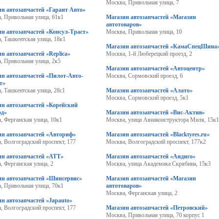
Москва, Привольная улица, 7
н автозапчастей «Гарант Авто»
, Привольная улица, 61к1
Магазин автозапчастей «Магазин
автотоваров»
н автозапчастей «Консул-Траст»
Москва, Привольная улица, 10
, Ташкентская улица, 18к1
Магазин автозапчастей «КамаСпецШина
н автозапчастей «Replica»
Москва, 1-й Люберецкий проезд, 2
, Привольная улица, 2к5
Магазин автозапчастей «Автоцентр»
н автозапчастей «Пилот-Авто-
Москва, Сормовский проезд, 6
т»
, Ташкентская улица, 28с1
Магазин автозапчастей «Алато»
Москва, Сормовский проезд, 5к1
ин автозапчастей «Корейский
од»
Магазин автозапчастей «Вис-Актив»
, Ферганская улица, 10к1
Москва, улица Авиаконструктора Миля, 15к1
ин автозапчастей «Авториф»
Магазин автозапчастей «Blacktyres.ru»
, Волгоградский проспект, 177
Москва, Волгоградский проспект, 177к2
ин автозапчастей «АТТ»
Магазин автозапчастей «Андиго»
, Ферганская улица, 2
Москва, улица Академика Скрябина, 15к3
ин автозапчастей «Шинсервис»
Магазин автозапчастей «Магазин
, Привольная улица, 70к1
автотоваров»
Москва, Ферганская улица, 2
н автозапчастей «Japauto»
, Волгоградский проспект, 177
Магазин автозапчастей «Петровский»
Москва, Привольная улица, 70 корпус 1