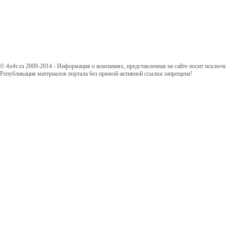
© 4x4v.ru 2009-2014 - Информация о компаниях, представленная на сайте носит исключ
Републикация материалов портала без прямой активной ссылки запрещена!