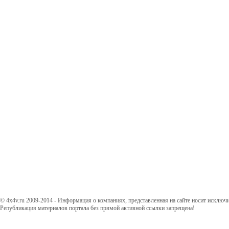
© 4x4v.ru 2009-2014 - Информация о компаниях, представленная на сайте носит исключ
Републикация материалов портала без прямой активной ссылки запрещена!