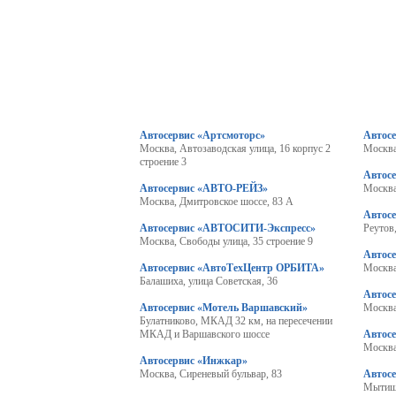
Автосервис «Артсмоторс»
Автосе
Москва, Автозаводская улица, 16 корпус 2
Москва
строение 3
Автос
Автосервис «АВТО-РЕЙЗ»
Москва
Москва, Дмитровское шоссе, 83 А
Автос
Автосервис «АВТОСИТИ-Экспресс»
Реутов
Москва, Свободы улица, 35 строение 9
Автос
Автосервис «АвтоТехЦентр ОРБИТА»
Москва
Балашиха, улица Советская, 36
Автос
Автосервис «Мотель Варшавский»
Москва
Булатниково, МКАД 32 км, на пересечении
МКАД и Варшавского шоссе
Автос
Москва
Автосервис «Инжкар»
Москва, Сиреневый бульвар, 83
Автосе
Мытищ