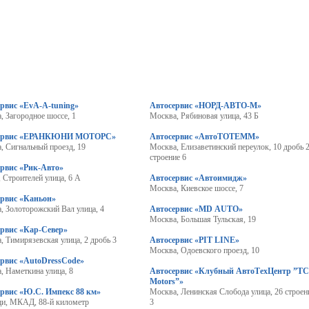
рвис «EvA-A-tuning»
Автосервис «НОРД-АВТО-М»
, Загородное шоссе, 1
Москва, Рябиновая улица, 43 Б
ервис «ЕРАНКЮНИ МОТОРС»
Автосервис «АвтоТОТЕММ»
, Сигнальный проезд, 19
Москва, Елизаветинский переулок, 10 дробь 
строение 6
ервис «Рик-Авто»
, Строителей улица, 6 А
Автосервис «Автоимидж»
Москва, Киевское шоссе, 7
ервис «Каньон»
, Золоторожский Вал улица, 4
Автосервис «MD AUTO»
Москва, Большая Тульская, 19
ервис «Кар-Север»
, Тимирязевская улица, 2 дробь 3
Автосервис «PIT LINE»
Москва, Одоевского проезд, 10
ервис «AutoDressCode»
, Наметкина улица, 8
Автосервис «Клубный АвтоТехЦентр ”T
Motors”»
рвис «Ю.С. Импекс 88 км»
Москва, Ленинская Слобода улица, 26 строен
и, МКАД, 88-й километр
3