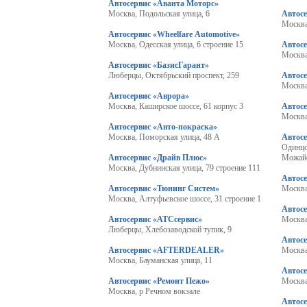
Автосервис «Аванта Моторс»
Москва, Подольская улица, 6
Автос
Москва
Автосервис «Wheelfare Automotive»
Москва, Одесская улица, 6 строение 15
Автос
Москва
Автосервис «БазисГарант»
Люберцы, Октябрьский проспект, 259
Автос
Москва
Автосервис «Аврора»
Москва, Каширское шоссе, 61 корпус 3
Автос
Москва
Автосервис «Авто-покраска»
Москва, Поморская улица, 48 А
Автосе
Одинцо
Автосервис «Драйв Плюс»
Можайс
Москва, Дубнинская улица, 79 строение 111
Автос
Автосервис «Тюнинг Систем»
Москва
Москва, Алтуфьевское шоссе, 31 строение 1
Автос
Автосервис «АТСсервис»
Москва
Люберцы, Хлебозаводской тупик, 9
Автос
Автосервис «AFTERDEALER»
Москва, Бауманская улица, 11
Автос
Автосервис «Ремонт Пежо»
Москва
Москва, р Речном вокзале
Автос