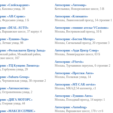
ервис «Спейскардинг»
Автосервис «Автомир»
, Каховка улица, 30
Котельники, Новорязанское шоссе, 5 В
ервис «АН-Сервис»
Автосервис «Климавто»
, Федосьино улица, 1 Б
Москва, Лианозовский проезд, 14 строение 1
ервис «DEAL-AUTO»
Автосервис «тюнинг ателье VCustoms»
, Варшавское шоссе, 37 корпус 4
Москва, Востряковский проезд, 10 Б
ервис «Тушино-Лада»
Автосервис «Бостон Моторс»
, Летная улица, 98
Москва, Сигнальный проезд, 20 строение 3
рвис «Фольксваген Центр Запад»
Автосервис «Ауди Центр Север»
вский район, Можайский район,
Москва, Ленинградское шоссе, 63 Б
кое шоссе, 167
Автосервис «FServis»
ервис «ТЦ Кунцево Лимитед»
Москва, Турчанинов переулок, 6 строение 2
, Горбунова улица, 29
Автосервис «Престиж Авто»
ервис «Subaru-Group»
Москва, Полковая улица, 14
, Чертановская улица, 30 строение 2
Автосервис «MT-CAR service»
ервис «Автокосметик»
Москва, МКАД 54 километр, с1
Москва, Островитянова улица, 2
Автосервис «Тушино-Авто»
ервис «ДИГА МОТОРС»
Москва, Походный проезд, 14 корпус 1
, Озерная улица, 44
Автосервис «Autodrug»
ервис «МАКСИ СЕРВИС»
Москва, Варшавское шоссе, 170 г ст 6