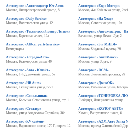
Автосервис «Автотехцентр Юг Авто»
Автосервис «Евро Моторс»
Москва, Днепропетровский проезд, 5
Москва, 4-я Кабельная улица, 2ас
Автосервис «Daily Service»
Автосервис «На Ходу»
Москва, Волочаевская улица, 12
Москва, Совхозная улица, 10а
Автосервис «Технический центр Легион»
Автосервис «Автоэлектрик - П
Москва, Березовая аллея, 12а
Балашиха, улица Демин Луг, 2
Автосервис «All4car parts&service»
Автосервис «5-я МИЛЯ»
Коммунарка
Москва, Студеный проезд, 7б
Автосервис «Устрада-Авто»
Автосервис «АвтоМакси»
Москва, Беломорская улица, 40
Москва, улица Зорге, 9
Автосервис «Авто - Юнайт»
Автосервис «RCM»
Москва, 1-й Дорожный проезд, 5а
Москва, Ленинский проспект, 99
Автосервис «HB Auto»
Автосервис «ДвижОК»
Москва, Складочная улица, 6с27
Москва, Рябиновая улица, 69 стро
Автосервис «Сокольники»
Автосервис «ТОНИРОВКА Л
Москва, Большая Семеновская улица, стр. 1
Люберцы, Инициативная улица
Автосервис «Стеллер»
Автосервис «КОЛОР-АВТО»
Москва, улица Академика Скрябина, 36с1
Химки, Вашутинское шоссе, 6
Автосервис «KV custom»
Автосервис «AZM Авто Запад 
Москва, Варшавское шоссе, 170 Г, ворота 12
Москва, проезд Олимпийской Дер