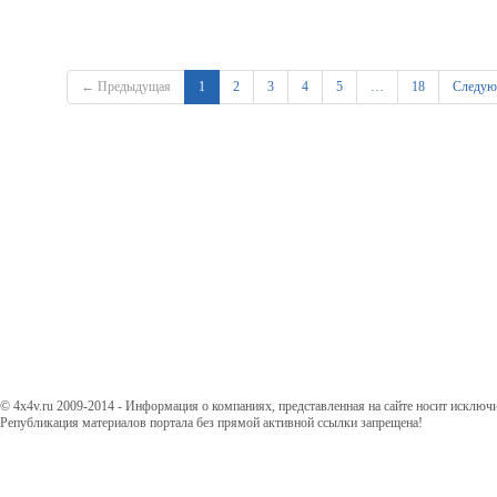
← Предыдущая
1
2
3
4
5
…
18
Следу
© 4x4v.ru 2009-2014 - Информация о компаниях, представленная на сайте носит исключ
Републикация материалов портала без прямой активной ссылки запрещена!