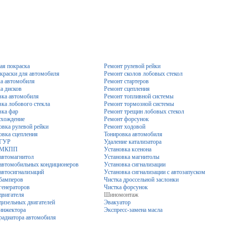
ая покраска
Ремонт рулевой рейки
краски для автомобиля
Ремонт сколов лобовых стекол
а автомобиля
Ремонт стартеров
а дисков
Ремонт сцепления
ка автомобиля
Ремонт топливной системы
ка лобового стекла
Ремонт тормозной системы
ка фар
Ремонт трещин лобовых стекол
схождение
Ремонт форсунок
овка рулевой рейки
Ремонт ходовой
овка сцепления
Тонировка автомобиля
 ГУР
Удаление катализатора
 МКПП
Установка ксенона
автомагнитол
Установка магнитолы
автомобильных кондиционеров
Установка сигнализации
автосигнализаций
Установка сигнализации с автозапуском
бамперов
Чистка дроссельной заслонки
генераторов
Чистка форсунок
двигателя
Шиномонтаж
дизельных двигателей
Эвакуатор
инжектора
Экспресс-замена масла
радиатора автомобиля