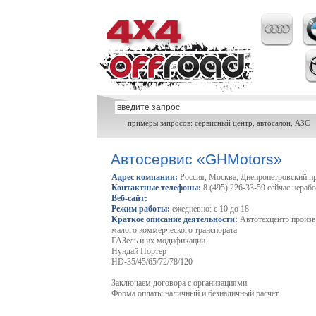
примеры запросов: сервисный центр, автосалон, АЗС
Автосервис «GHMotors»
Адрес компании:
Россия, Москва, Днепропетровский пр
Контактные телефоны:
8 (495) 226-33-59 сейчас нераб
Веб-сайт:
Режим работы:
ежедневно: с 10 до 18
Краткое описание деятельности:
Автотехцентр произв
малого коммерческого транспората
ГАЗель и их модификации
Нундай Портер
HD-35/45/65/72/78/120
Заключаем договора с организациями.
Форма оплаты наличный и безналичный расчет