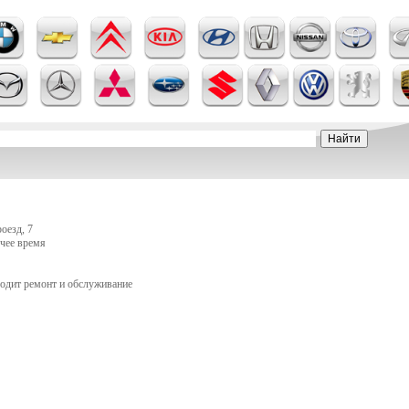
оезд, 7
очее время
одит ремонт и обслуживание